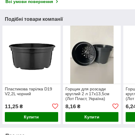
Всі умови повернення
Подібні товари компанії
Пластикова тарілка D19
Горщик для розсади
Горщ
V2,2L чорний
круглий 2 л 17х13,5см
круг
(Лот Пласт, Україна)
(Лот
чорний
чор
11,25
8,16
6,2
₴
₴
Купити
Купити