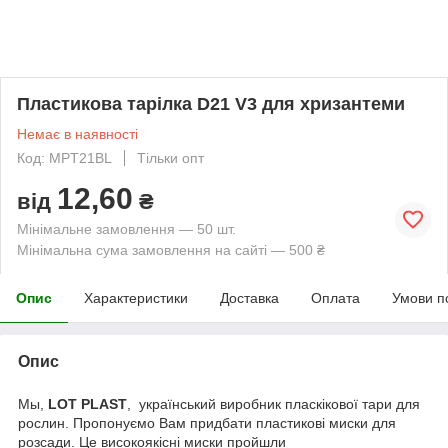
Пластикова тарілка D21 V3 для хризантеми
Немає в наявності
Код: MPT21BL
Тільки опт
12,60
від
₴
Мінімальне замовлення — 50 шт.
Мінімальна сума замовлення на сайті — 500 ₴
Опис
Характеристики
Доставка
Оплата
Умови п
Опис
Мы,
LOT PLAST
, український виробник пласкікової тари для
рослин. Пропонуємо Вам придбати пластикові миски для
розсади. Це високоякісні миски пройшли