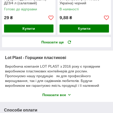
Д23/4 л (салатовий)
Україна) чорний
Готово до відправки
В наявності
29
9,88
₴
₴
Купити
Купити
Показати ще
Lot Plast - Горщики пластикові
Виробнича компанія LOT PLAST з 2016 року є провідним
виробником пластикових контейнерів для рослин.
Пропонуємо нашу продукцію як для професійного
вирощування, так і для садівників любителів. Будучи
виробником ми гарантуємо якість продукції і її належний
зовнішній вигляд. Для гуртових клієнтів передбачена гнучка
Показати все
система знижок. Більшість ассортименту компанії доступна
на складі або для виготовлення під замовлення (до декількох
робочих днів). Ассортимент копанії постійно розширюється.
Способи оплати