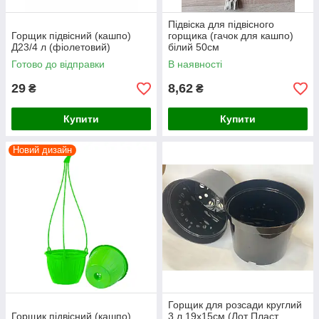
Підвіска для підвісного
Горщик підвісний (кашпо)
горщика (гачок для кашпо)
Д23/4 л (фіолетовий)
білий 50см
Готово до відправки
В наявності
29
8,62
₴
₴
Купити
Купити
Новий дизайн
Горщик для розсади круглий
Горщик підвісний (кашпо)
3 л 19х15см (Лот Пласт,