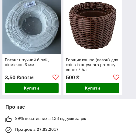
Ротанг штучний білий,
Горщик кашпо (вазон) для
півмісяць 6 мм
квітів із штучного ротангу
венге 7,5л
3,50
500
₴/пог.м
₴
Купити
Купити
Про нас
99% позитивних з 138 відгуків за рік
Працює з 27.03.2017