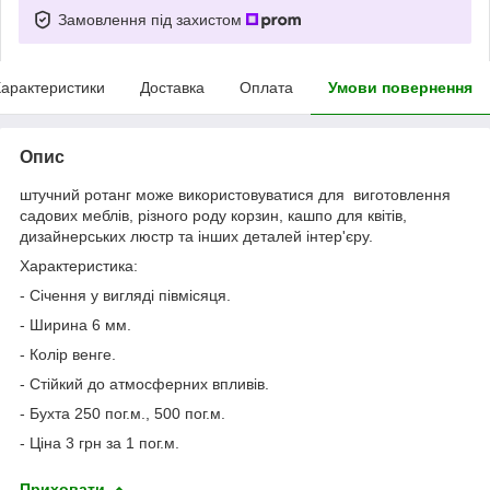
Замовлення під захистом
арактеристики
Доставка
Оплата
Умови повернення
Опис
штучний ротанг може використовуватися для виготовлення
садових меблів, різного роду корзин, кашпо для квітів,
дизайнерських люстр та інших деталей інтер'єру.
Характеристика:
- Січення у вигляді півмісяця.
- Ширина 6 мм.
- Колір венге.
- Стійкий до атмосферних впливів.
- Бухта 250 пог.м., 500 пог.м.
- Ціна 3 грн за 1 пог.м.
Приховати