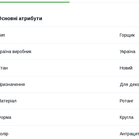
Основні атрибути
ип
Горщик
раїна виробник
Україна
Стан
Новий
ризначення
Для дек
атеріал
Ротанг
Форма
Кругла
олір
Антраци