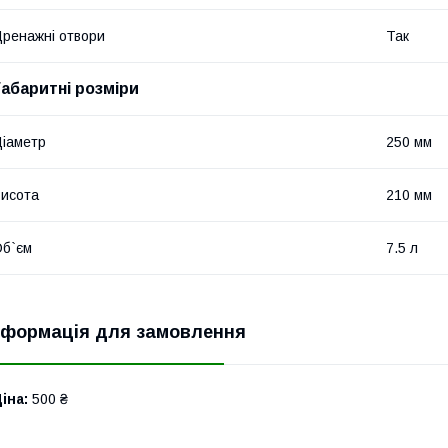
ренажні отвори
Так
Габаритні розміри
іаметр
250 мм
исота
210 мм
б`єм
7.5 л
нформація для замовлення
іна:
500 ₴