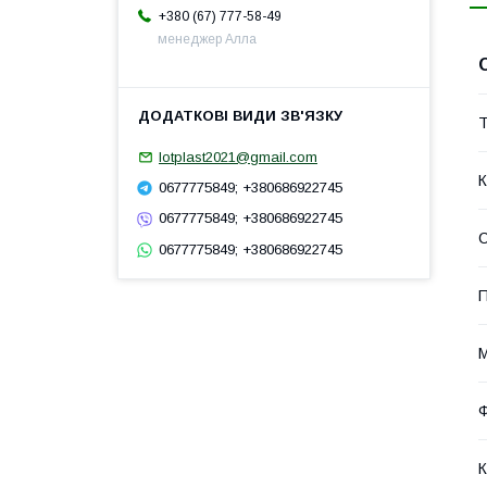
+380 (67) 777-58-49
менеджер Алла
Т
lotplast2021@gmail.com
К
0677775849; +380686922745
0677775849; +380686922745
0677775849; +380686922745
П
М
К