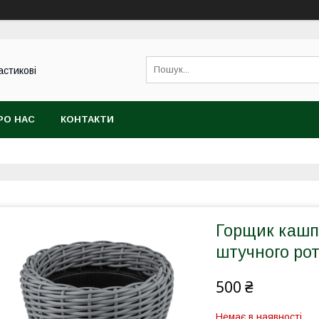
астикові
РО НАС
КОНТАКТИ
Горщик кашпо 
штучного рот
500 ₴
Немає в наявності