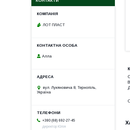
КОНТАКТИ
ЛОТ ПЛАСТ
Алла
К
О
В
вул. Лукяновича 8, Тернопіль,
Д
Україна
О
+380 (68) 692-27-45
Х
директор Юлія