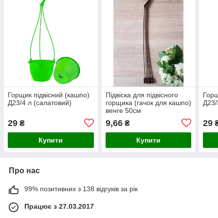
Горщик підвісний (кашпо)
Підвіска для підвісного
Горщ
Д23/4 л (салатовий)
горщика (гачок для кашпо)
Д23/
венге 50см
29
9,66
29
₴
₴
Купити
Купити
Про нас
99% позитивних з 138 відгуків за рік
Працює з 27.03.2017